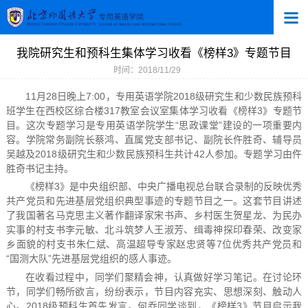
我院研究生和预科生集体学习收看《榜样3》专题节目
时间：2018/11/29
11月28日晚上7:00，专用英语学院2018级研究生和少数民族预科
班学生在西校区综合楼317教室会议室集体学习收看《榜样3》专题节
目。这次专题学习是专用英语学院学生“思政课堂”建设的一项重要内
容。学院常务副院长蔡鸿、直属党支部书记、副院长仵胜奇、辅导员
吴越及2018级研究生和少数民族预科生共计42人参加。专题学习由仵
胜奇书记主持。
《榜样3》是中央组织部、中央广播电视总台联合录制的反映优秀
共产党员和先进基层党组织典型事迹的专题节目之一。这套节目讲述
了我国著名马克思主义著作翻译家宋书声、乡村医生贺星龙、为民办
实事的村支书李元敏、北斗筑梦人王淑芳、缉毒神探印春荣、改变家
乡面貌的村支书朱仁斌、高温超导专家赵忠贤等7位优秀共产党员和
“国测大队”先进基层党组织的感人事迹。
在收看过程中，同学们聚精会神，认真做好学习笔记。在讨论环
节，同学们畅所欲言，纷纷表示，节目内容充实、思想深刻、触动人
心。2018级预科生首先发言。何乔同学谈到，《榜样3》节目启示我