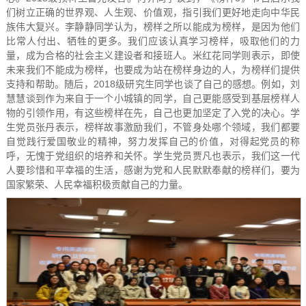
们树立正确的世界观、人生观、价值观，指引我们更好地走向中华民
族伟大复兴。李静静同学认为，榜样之所以能成为榜样，是因为他们
比常人付出、牺牲的更多。我们应该认真学习榜样，吸取他们的力
量，成为合格的社会主义建设者和接班人。米红花同学则表示，即使
未来我们不能成为榜样，也要成为站在榜样身边的人，为榜样们提供
支持和帮助。随后，2018级研究生同学也谈了自己的感想。例如，刘
慧慧谈到作为来自于一个小城镇的同学，自己更能感受到基层榜样人
物的引领作用，有这些榜样在先，自己也更加坚定了入党的决心。学
生党员张丹表示，榜样故事激励我们，不管身处哪个领域，我们都要
自觉践行爱国敬业的精神，努力发挥自己的价值，对得起党员的称
呼，无愧于党组织的培养和关怀。学生党员贾凡也表示，我们这一代
人要珍惜和平幸福的生活，感谢为党和人民默默奉献的榜样们，要为
国家繁荣、人民幸福积极贡献自己的力量。