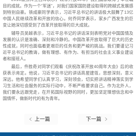
目的成就。作为一个“军迷”，对我们国家国防建设取得的跨越式发展感
到特别自豪。铁成豪同学表示，习近平总书记的讲话极大鼓舞了13亿
中国人民继续改革和开放的信心。何乔同学表示，家乡广西发生的巨
变让她深切感受到了改革开放取得的巨大成就。
辅导员吴越表示，习近平总书记的讲话深刻表明党对中国国情及
发展的认识是准确、深刻和冷静的。中国改革开放取得了巨大的历史
性成就，同时也面临着更艰巨的任务和更严峻的挑战。我们要谨记习
近平总书记的教诲，做有理想、有作为、有担当的社会主义事业建设
者和接班人。
最后，仵胜奇对同学们观看《庆祝改革开放40周年大会》后的收
获表示肯定。他说，习近平总书记的讲话高屋建瓴，思想深刻，意义
深远。他希望同学们认真学习，深刻领会，切实把讲话精神落实到学
习生活和社会服务的实际行动中，不断严格要求自己。作为北外人，
我们要永远跟党走，在开拓国际视野的同时，更加坚定理想信念和中
国情怀，做新时代的有为青年。
上一篇
下一篇