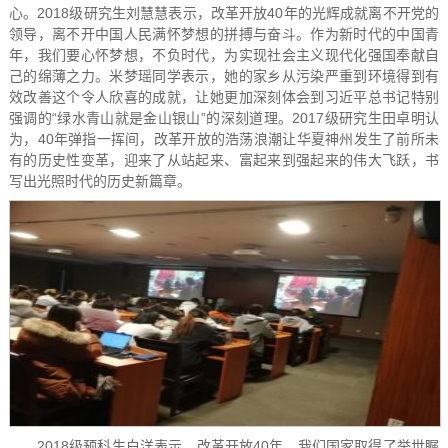
心。2018级研究生刘慧慧表示，改革开放40年的光辉成就离不开党的
领导，离不开中国人民满怀梦想的拼搏与奋斗。作为新时代的中国青
年，我们要心怀梦想，不负时代，为实现社会主义现代化强国奉献自
己的绵薄之力。米梦瑶同学表示，她的家乡从污染严重到环境得到有
效改善这个令人欣喜的成就，让她更加深刻体会到习近平总书记特别
强调的“绿水青山就是金山银山”的深刻道理。2017级研究生田卓明认
为，40年弹指一挥间，改革开放的浩荡浪潮让华夏神州发生了前所未
有的历史性变革，迎来了从站起来、富起来到强起来的伟大飞跃，书
写出光照时代的历史新篇章。
2018级预科生白洋表示，改革开放40年，我们国家取得了举世瞩