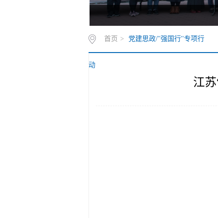
首页
>
党建思政/''强国行''专项行
动
江苏