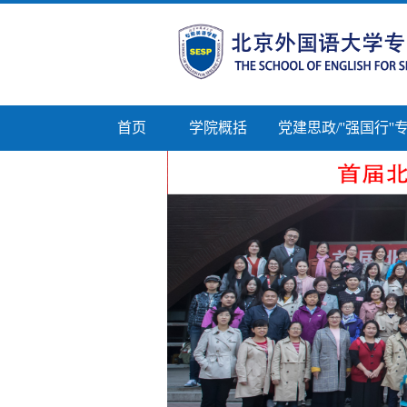
首页
学院概括
党建思政/''强国行'