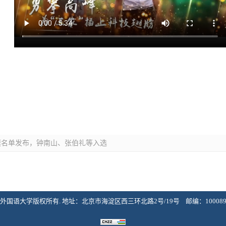
楷模名单发布，钟南山、张伯礼等入选
U. 北京外国语大学版权所有. 地址：北京市海淀区西三环北路2号/19号 邮编：100089 Suppo