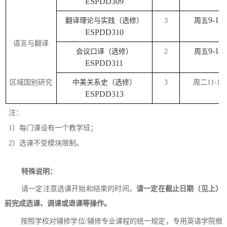
ESPDD309
9-10
翻译理论与实践（选修）
3
周五
ESPDD310
语言与翻译
9-10
会议口译（选修）
2
周五
ESPDD311
区域国别研究
中美关系史（选修）
3
周二
11-12
ESPDD313
注：
1）每门课设有一个教学班；
2）选课不受模块限制。
特殊说明：
请一定注意选课开始和结束的时间。
请一定在截止日期（见上）
前完成选课、调课或退课等操作。
按照学校对辅修学位
/辅修专业课程的统一规定，专用英语学院根