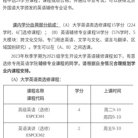
程中选29学分课程，课程成绩合格，并通过毕业考试，可以获得北京
外国语大学颁发的英语辅修专业证书。
课内学分由两部分组成：
（
A）大学英语类选修课程15学分（224
学时、6门选修课程）；（B）英语辅修专业课程50学分（576学时、5
大模块：跨文化交际、专门用途英语、文学与文化、语言与翻译、区
域国别研究）。学生可以在（A、B）之间选课。
3
02
202
年秋季学期为
2
1级学生开设大学英语辅修课程如下，有意
选修专用英语学院
辅修专业课程的同学，请根据自身情况
合理规划学
业内课程安排。
（
A）大学英语类选修课程：
课程名称
学分
上课时间
课程代码
高级英语（选修）
4
周二
9-10
ESPCE301
9
10
周四
-
9
10
英语演讲（选修）
2
周五
-
ESPCE302