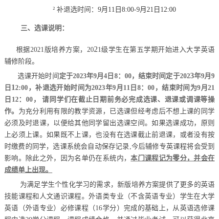
²
补退选时间：
9月11日8:00-9月21日12:00
三、选课说明：
2
根据
2021版培养方案，20
1级学生在第五学期开始进入大学英语
辅修阶段。
3
选课开始时间
定于
2023年9月4日8：00，结束时间定于202
年
9月9
1
日
2:00，补退选开始时间为2023年9月11日8：00，结束时间为9月21
日12：00，
请同学们在截止日期前务必完成选课、退课或调课等操
作。
为充分利用有限的教学资源，已选课但经考虑后不想上课的同学
必须及时退课，以便给其他同学留出选课空间。如果选课成功，原则
上必须上课。如果既不上课，也没有在选课截止前退课，或者没有按
时缴费的同学，选课系统会自动保存记录
,今后辅修专英课程将会受到
影响。除此之外，因为名单仍在系统内，
本门课程记为零分，并会在
成绩单上出现
。
为满足学生个性化学习的需求，新版培养方案提供了更多的英语
技能课程和人文通识课程。外语类专业（不含英语专业）学生在大学
英语（外语专业）必修课程（
16学分）完成的基础上，从英语选修课