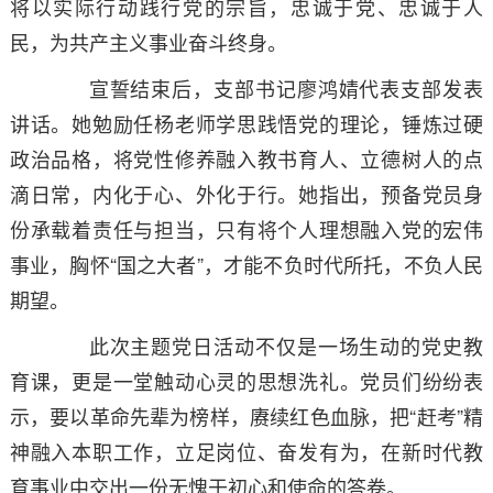
将以实际行动践行党的宗旨，忠诚于党、忠诚于人
民，为共产主义事业奋斗终身。
宣誓结束后，支部书记廖鸿婧代表支部发表
讲话。她勉励任杨老师
学思践悟党的理论，锤炼过硬
政治品格，将党性修养融入
教书育人、立德树
人
的点
滴日常，内化于心、外化于行
。她指出，
预备党员身
份承载着责任与担当，只有将个人理想融入党的宏伟
事业，胸怀
“国之大者”，才能不负时代所托，不负人民
期望。
此次主题党日活动不仅是一场生动的党史教
育课，更是一堂触动心灵的思想洗礼。党员们纷纷表
示，要以革命先辈为榜样，赓续红色血脉，把
“赶考”精
神融入本职工作，立足岗位、奋发有为，在新时代教
育事业中交出一份无愧于初心和使命的答卷。